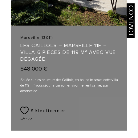
CONTACT
Marseille (13011)
LES CAILLOLS – MARSEILLE 11E –
VILLA 6 PIÈCES DE 119 M² AVEC VUE
DÉGAGÉE
548 000 €
Située sur les hauteurs des Caillols, en bout d'impasse, cette villa
de 119 m² vous séduira par son environnement calme, son
absence de...
Sélectionner
Réf : 72