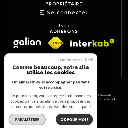
PROPRIÉTAIRE
Se connecter
Nous
ADHÉRONS
On en reste là
Comme beaucoup, notre site
utilise les cookies
On aimerait vous accompagner pendant
votre visite.
En poursuivant, vous acceptez l'utilisation des
© 2026 | TOUS DROITS RÉSERVÉS | TRADUCTION POWERED BY GOOGLE |
NOS HONORAIRES
PLAN DU SITE
MENTIONS LÉGALES
CHARTE RGPD
cookies par ce site, afin de vous proposer des
ADMIN
NOS LIENS
POLITIQUE RGPD
COOKIES
contenus adaptés et réaliser des statistiques !
PARAMÉTRER
OK POUR MOI !