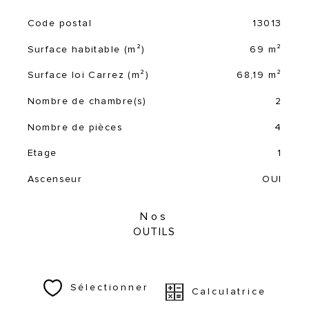
Code postal
13013
TRAD_SIROCCO_Caracteristique
Valeurs
Surface habitable (m²)
69 m²
Surface loi Carrez (m²)
68,19 m²
Nombre de chambre(s)
2
Nombre de pièces
4
Etage
1
Ascenseur
OUI
Nos
OUTILS
Sélectionner
Calculatrice