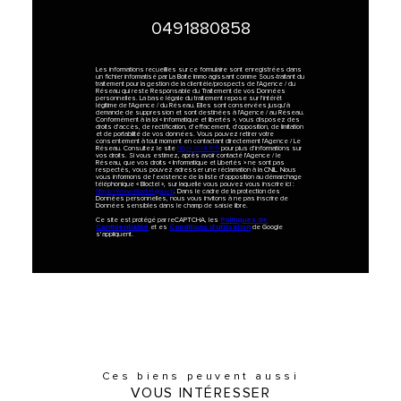
0491880858
Les informations recueillies sur ce formulaire sont enregistrées dans
un fichier informatisé par La Boite Immo agissant comme Sous-traitant du
traitement pour la gestion de la clientèle/prospects de l'Agence / du
Réseau qui reste Responsable du Traitement de vos Données
personnelles. La base légale du traitement repose sur l'intérêt
légitime de l'Agence / du Réseau. Elles sont conservées jusqu'à
demande de suppression et sont destinées à l'Agence / au Réseau.
Conformément à la loi « informatique et libertés », vous disposez des
droits d’accès, de rectification, d’effacement, d’opposition, de limitation
et de portabilité de vos données. Vous pouvez retirer votre
consentement à tout moment en contactant directement l’Agence / Le
Réseau. Consultez le site
https://cnil.fr/fr
pour plus d’informations sur
vos droits. Si vous estimez, après avoir contacté l'Agence / le
Réseau, que vos droits « Informatique et Libertés » ne sont pas
respectés, vous pouvez adresser une réclamation à la CNIL. Nous
vous informons de l’existence de la liste d'opposition au démarchage
téléphonique « Bloctel », sur laquelle vous pouvez vous inscrire ici :
https://www.bloctel.gouv.fr
. Dans le cadre de la protection des
Données personnelles, nous vous invitons à ne pas inscrire de
Données sensibles dans le champ de saisie libre.
Politiques de
Ce site est protégé par reCAPTCHA, les
Confidentialité
Conditions d'utilisation
et es
de Google
s'appliquent.
Ces biens peuvent aussi
VOUS INTÉRESSER