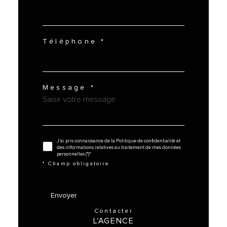
Téléphone *
Message *
J'ai pris connaissance de la Politique de confidentialité et
des informations relatives au traitement de mes données
personnelles (*)*
* Champ obligatoire
Envoyer
contacter
L'AGENCE