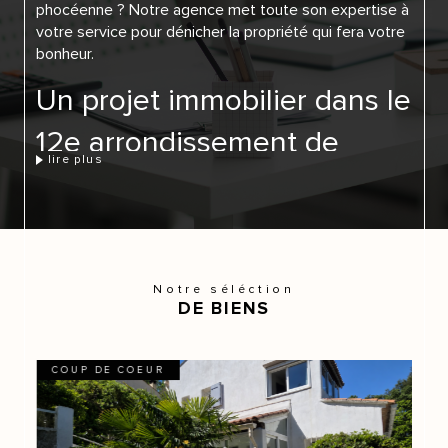
phocéenne ? Notre agence met toute son expertise à
votre service pour dénicher la propriété qui fera votre
bonheur.
Un projet immobilier dans le
12e arrondissement de
lire plus
Marseille ? Découvrez nos
prestations !
Nous vous guidons et vous conseillons dans vos
Notre séléction
transactions immobilières. Pour cela, nous vous
DE BIENS
proposons plusieurs prestations qui vous permettront
d’atteindre votre but.
COUP DE COEUR
La vente de biens immobiliers
Que vous soyez propriétaire d’un bien immobilier ou
futur acquéreur à la recherche d’un appartement, nous