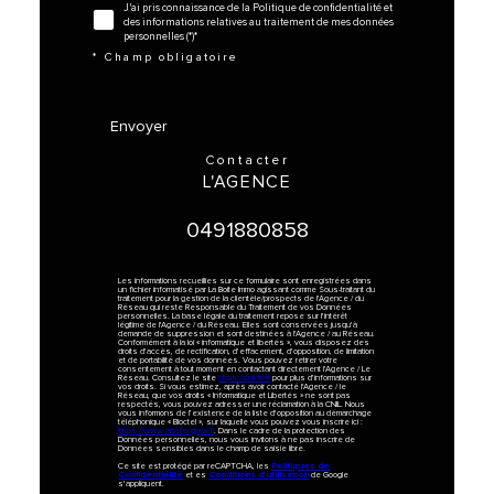
J'ai pris connaissance de la Politique de confidentialité et
des informations relatives au traitement de mes données
personnelles (*)*
* Champ obligatoire
Envoyer
contacter
L'AGENCE
0491880858
Les informations recueillies sur ce formulaire sont enregistrées dans
un fichier informatisé par La Boite Immo agissant comme Sous-traitant du
traitement pour la gestion de la clientèle/prospects de l'Agence / du
Réseau qui reste Responsable du Traitement de vos Données
personnelles. La base légale du traitement repose sur l'intérêt
légitime de l'Agence / du Réseau. Elles sont conservées jusqu'à
demande de suppression et sont destinées à l'Agence / au Réseau.
Conformément à la loi « informatique et libertés », vous disposez des
droits d’accès, de rectification, d’effacement, d’opposition, de limitation
et de portabilité de vos données. Vous pouvez retirer votre
consentement à tout moment en contactant directement l’Agence / Le
Réseau. Consultez le site
https://cnil.fr/fr
pour plus d’informations sur
vos droits. Si vous estimez, après avoir contacté l'Agence / le
Réseau, que vos droits « Informatique et Libertés » ne sont pas
respectés, vous pouvez adresser une réclamation à la CNIL. Nous
vous informons de l’existence de la liste d'opposition au démarchage
téléphonique « Bloctel », sur laquelle vous pouvez vous inscrire ici :
https://www.bloctel.gouv.fr
. Dans le cadre de la protection des
Données personnelles, nous vous invitons à ne pas inscrire de
Données sensibles dans le champ de saisie libre.
Politiques de
Ce site est protégé par reCAPTCHA, les
Confidentialité
Conditions d'utilisation
et es
de Google
s'appliquent.