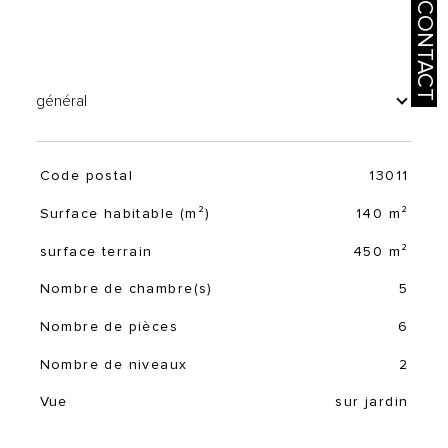
CONTACT
général
Code postal
13011
TRAD_SIROCCO_Caracteristique
Valeurs
Surface habitable (m²)
140 m²
surface terrain
450 m²
Nombre de chambre(s)
5
Nombre de pièces
6
Nombre de niveaux
2
Vue
sur jardin