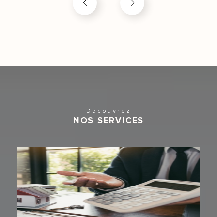
Contacter notre agence
immobilière à Marseille 12
Notre passion pour le métier d’agent vous a convaincu
et vous croyez en notre expertise ? N’hésitez plus et
contactez-nous !
Rendez-vous directement en agence au 197, avenue
du 24 avril 1915 13012 Marseille ou par téléphone au
Découvrez
NOS SERVICES
04.91.88.08.58.
Vous préférez nous écrire ? L’agence Les 2J Marseille
vous répond par mail à agenceles2j@gmail.com