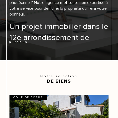
phocéenne ? Notre agence met toute son expertise à
votre service pour dénicher la propriété qui fera votre
bonheur.
Un projet immobilier dans le
12e arrondissement de
lire plus
Marseille ? Découvrez nos
prestations !
Nous vous guidons et vous conseillons dans vos
Notre séléction
transactions immobilières. Pour cela, nous vous
DE BIENS
proposons plusieurs prestations qui vous permettront
d’atteindre votre but.
COUP DE COEUR
La vente de biens immobiliers
Que vous soyez propriétaire d’un bien immobilier ou
futur acquéreur à la recherche d’un appartement, nous