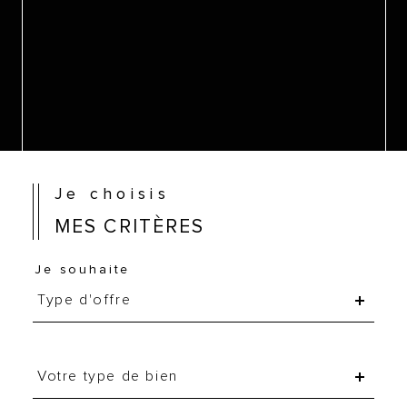
Je choisis
MES CRITÈRES
Je souhaite
Type
d'offre
Type d'offre
Type
d'offre
Votre type de bien