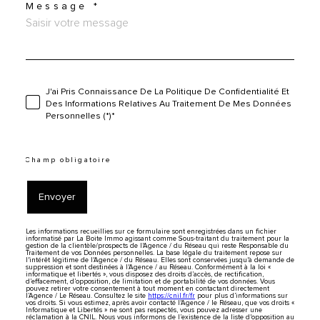
Message *
J'ai Pris Connaissance De La Politique De Confidentialité Et
Des Informations Relatives Au Traitement De Mes Données
Personnelles (*)*
* Champ obligatoire
Envoyer
Les informations recueillies sur ce formulaire sont enregistrées dans un fichier
informatisé par La Boite Immo agissant comme Sous-traitant du traitement pour la
gestion de la clientèle/prospects de l'Agence / du Réseau qui reste Responsable du
Traitement de vos Données personnelles. La base légale du traitement repose sur
l'intérêt légitime de l'Agence / du Réseau. Elles sont conservées jusqu'à demande de
suppression et sont destinées à l'Agence / au Réseau. Conformément à la loi «
informatique et libertés », vous disposez des droits d’accès, de rectification,
d’effacement, d’opposition, de limitation et de portabilité de vos données. Vous
pouvez retirer votre consentement à tout moment en contactant directement
l’Agence / Le Réseau. Consultez le site
https://cnil.fr/fr
pour plus d’informations sur
vos droits. Si vous estimez, après avoir contacté l'Agence / le Réseau, que vos droits «
Informatique et Libertés » ne sont pas respectés, vous pouvez adresser une
réclamation à la CNIL. Nous vous informons de l’existence de la liste d'opposition au